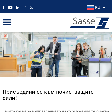
RU
Присъедини се към почистващите
сили!
Твоята кариера в управлението на съоръжения те очаква